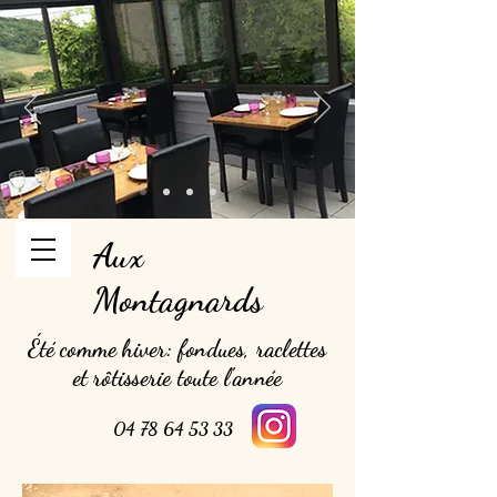
Aux
Montagnards
Été comme hiver: fondues, raclettes
et rôtisserie toute l'année
04 78 64 53 33