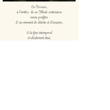
En Terrasse,
à l’ombre de ses Tilleuls centenaires
venez profiter
d’ un moment de détente
et d’évasion.
A la fois intemporel
et idéalement situé,
le Restaurant« Aux Montagnards »
offre une des plus belles et larges vues
sur le Grand Lyon et la chaîne des Alpes.